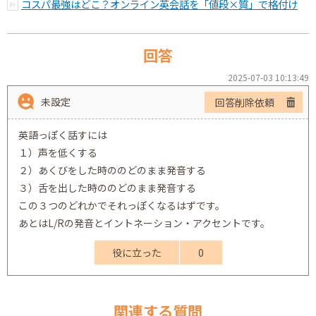
コスパ最強はどこ？オンライン英会話を「値段×質」で格付け
回答
2025-07-03 10:13:49
未設定
回答削除依頼
英語っぽく話すには
１）声を低くする
２）あくびをした時ののどのまま発音する
３）舌を出した時ののどのまま発音する
この３つのどれかでそれっぽくなるはずです。
あとはL/Rの発音とイントネーション・アクセントです。
役に立った
0
関連する質問