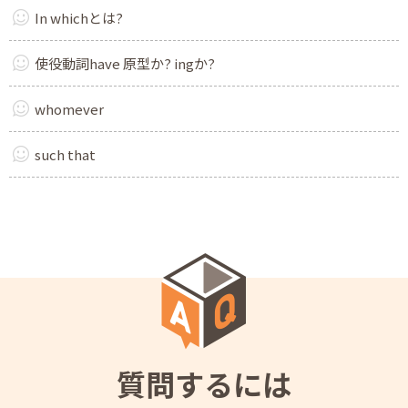
In whichとは?
使役動詞have 原型か? ingか?
whomever
such that
質問するには