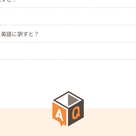
を英語に訳すと？
？