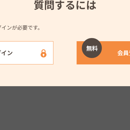
質問するには
グインが必要です。
無料
グイン
会員