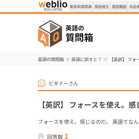
英和和英辞典
英語例文
英語類語
共起
英語の質問箱
英語の質問箱
英語に訳すと？
【英訳】 フォ
ビギナーさん
【英訳】 フォースを使え。感
フォースを使え。感じるのだ。 英語でな
1
回答数