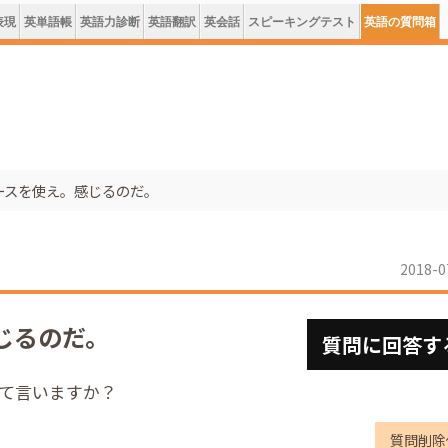
表現
英単語帳
英語力診断
英語翻訳
英会話
スピーキングテスト
英語の質問箱
ースを使え。感じるのだ。
2018-0
じるのだ。
質問に回答す
んて言いますか？
質問削除