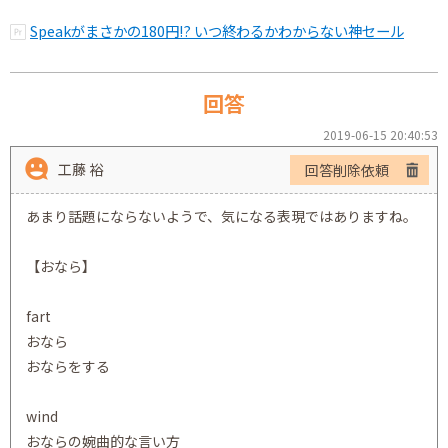
Speakがまさかの180円!? いつ終わるかわからない神セール
回答
2019-06-15 20:40:53
工藤 裕
回答削除依頼
あまり話題にならないようで、気になる表現ではありますね。
【おなら】
fart
おなら
おならをする
wind
おならの婉曲的な言い方