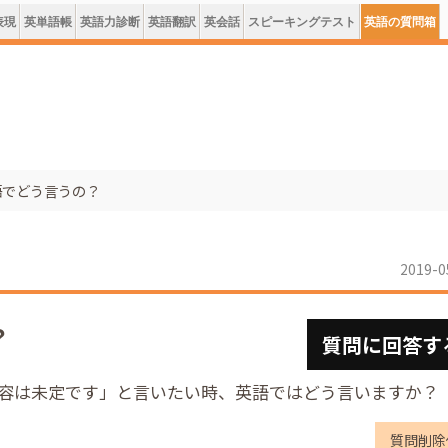
表現
英単語帳
英語力診断
英語翻訳
英会話
スピーキングテスト
英語の質問箱
語でどう言うの？
2019-0
？
質問に回答す
容は未定です」と言いたい時、英語ではどう言いますか？
質問削除