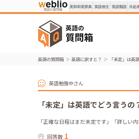
英和和英辞典
英語例文
英語類語
共起
英語の質問箱
英語の質問箱
英語に訳すと？
「未定」は英
英語勉強中さん
「未定」は英語でどう言うの
「正確な日程はまだ未定です」「詳しい内
1
回答数