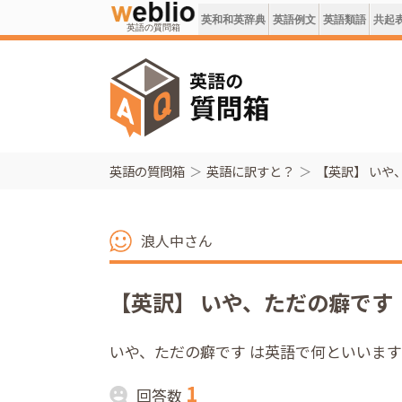
英和和英辞典
英語例文
英語類語
共起
英語の質問箱
英語の質問箱
英語に訳すと？
【英訳】 いや
浪人中さん
【英訳】 いや、ただの癖です
いや、ただの癖です は英語で何といいま
1
回答数