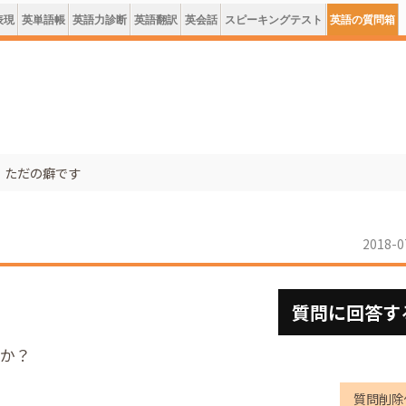
表現
英単語帳
英語力診断
英語翻訳
英会話
スピーキングテスト
英語の質問箱
、ただの癖です
2018-0
質問に回答す
すか？
質問削除