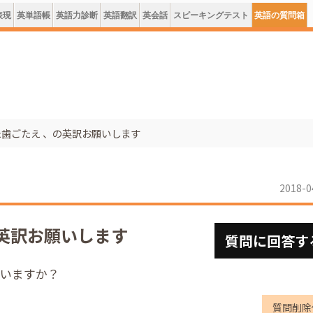
表現
英単語帳
英語力診断
英語翻訳
英会話
スピーキングテスト
英語の質問箱
歯ごたえ 、の英訳お願いします
2018-0
英訳お願いします
質問に回答す
言いますか？
質問削除