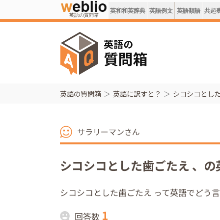
英和和英辞典
英語例文
英語類語
共起
英語の質問箱
英語の質問箱
英語に訳すと？
シコシコとした
サラリーマンさん
シコシコとした歯ごたえ 、の
シコシコとした歯ごたえ って英語でどう
1
回答数