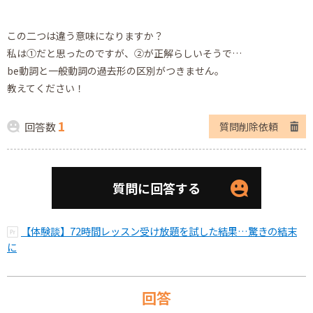
この二つは違う意味になりますか？
私は①だと思ったのですが、②が正解らしいそうで…
be動詞と一般動詞の過去形の区別がつきません。
教えてください！
1
回答数
質問削除依頼
質問に回答する
【体験談】72時間レッスン受け放題を試した結果…驚きの結末
に
回答