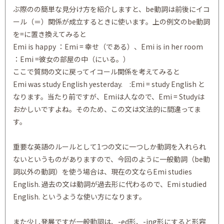
ぶ際のの簡単な見分け方を紹介しますと、be動詞は前後にイコ
ール（＝）関係が成立するときに使います。上の例文のbe動詞
を=に置き換えてみると
Emi is happy ：Emi = 幸せ（である）、Emi is in her room
：Emi =彼女の部屋の中（にいる。）
ここで質問の文に戻ってイコール関係を考えてみると
Emi was study English yesterday. :Emi = study English と
なります。当たり前ですが、Emiは人なので、Emi = Studyは
おかしいですよね。そのため、この文は文法的に間違ってま
す。
重要な英語のルールとして1つの文に一つしか動詞を入れられ
ないというものがありますので、今回のように一般動詞（be動
詞以外の動詞）を使う場合は、現在の文ならEmi studies
English. 過去の文は動詞が過去形に代わるので、Emi studied
English. というような使い方になります。
また少し発展ですが一般動詞は、-ed形、-ing形にすると形容