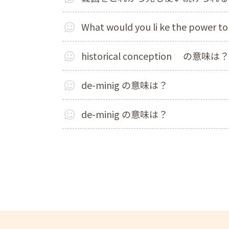
What would you li ke the powe
historical conception の意
de-minig の意味は？
de-minig の意味は？