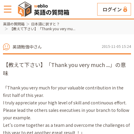
ログイン
英語の質問箱
日本語に訳すと？
【教えて下さい】「Thank you very mu...
英語勉強中さん
2015-11-05 15:24
【教えて下さい】「Thank you very much ...」の意
味
「Thank you very much for your valuable contribution in the
first half of this year.
I truly appreciate your high level of skill and continuous effort.
Please lead the others sales executives in your branch to follow
your example.
Let's come together as a team and overcome the challenges of
this year to get another great result ！」