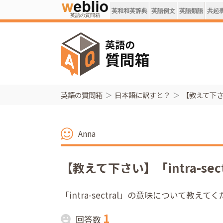
英和和英辞典
英語例文
英語類語
共起
英語の質問箱
英語の質問箱
日本語に訳すと？
【教えて下さい
Anna
【教えて下さい】「intra-sec
「intra-sectral」の意味について教えて
1
回答数