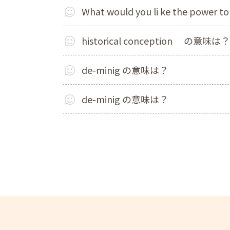
What would you li ke the powe
historical conception の意
de-minig の意味は？
de-minig の意味は？