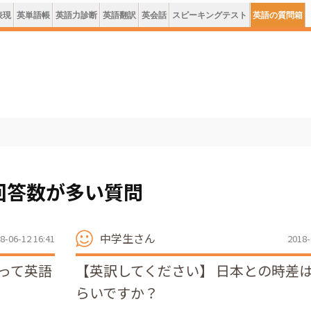
表現
英単語帳
英語力診断
英語翻訳
英会話
スピーキングテスト
英語の質問箱
回答数が多い質問
中学生さん
8-06-12 16:41
2018-
って英語
【英訳してください】 日本との時差
らいですか？