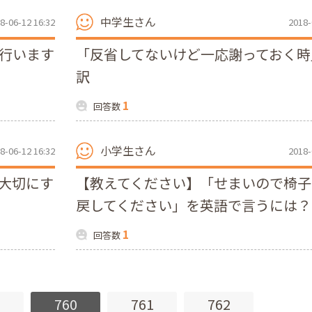
中学生さん
8-06-12 16:32
2018-
を行います
「反省してないけど一応謝っておく時
訳
1
回答数
小学生さん
8-06-12 16:32
2018-
を大切にす
【教えてください】「せまいので椅子
戻してください」を英語で言うには？
1
回答数
9
760
761
762