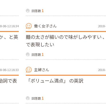
1
回答数
働く女子さん
8-06-12 16:34
2018-
か 、と英
麺の太さが細いので味がしみやすい 
で表現したい
1
回答数
主婦さん
8-06-12 16:33
2018-
動詞で表
「ボリューム満点」 の英訳
1
回答数