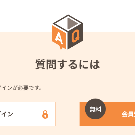
質問するには
グインが必要です。
無料
グイン
会員