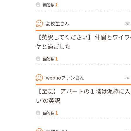
1
回答数
高校生さん
201
【英訳してください】 仲間とワイワ
ヤと過ごした
1
回答数
weblioファンさん
201
【至急】 アパートの１階は泥棒に
い の英訳
1
回答数