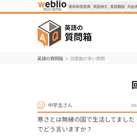
英和和英辞典
英語例文
英語類語
共起
英語の質問箱
英語の質問箱
回答数が多い質問
中学生さん
201
寒さとは無縁の国で生活してました 
でどう言いますか？