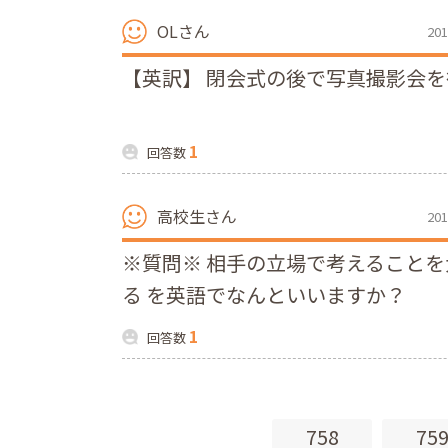
OLさん
201
【英訳】 閉会式の後で写真撮影会
1
回答数
高校生さん
201
※質問※ 相手の立場で考えること
る を英語でなんといいますか？
1
回答数
758
75