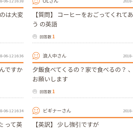
OLさん
8-06-12 16:38
2018-
るのは大変
【質問】 コーヒーをおごってくれて
う の英語
1
回答数
浪人中さん
8-06-12 16:36
2018-
んですか
夕飯食べてくるの？家で食べるの？ 
お願いします
1
回答数
ビギナーさん
8-06-12 16:34
2018-
 って英
【英訳】 少し強引ですが