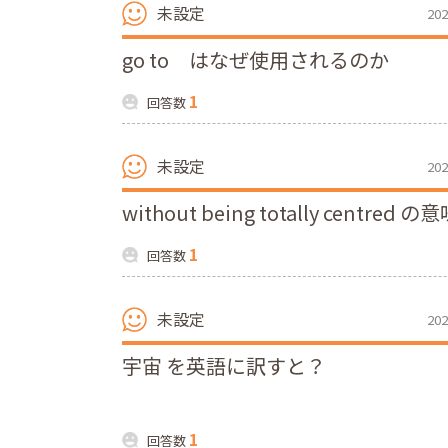
未設定
202
go to はなぜ使用されるのか
1
回答数
未設定
202
without being totally centred 
1
回答数
未設定
202
宇宙 を英語に訳すと？
1
回答数