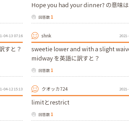
Hope you had your dinner? の意味
1
回答数
shnk
1-04-13 07:16
2021-
訳すと？
sweetie lower and with a slight waiv
midway を英語に訳すと？
1
回答数
クオッカ724
1-04-12 15:13
2021-
limitとrestrict
1
回答数