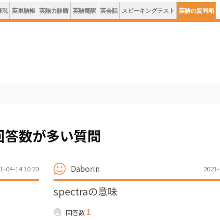
表現
英単語帳
英語力診断
英語翻訳
英会話
スピーキングテスト
英語の質問箱
回答数が多い質問
Daborin
1-04-14 10:20
2021-
spectraの意味
1
回答数