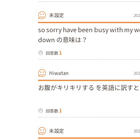
未設定
202
so sorry have been busy with my w
down の意味は？
1
回答数
Hiwatan
202
お腹がキリキリする を英語に訳すと
1
回答数
未設定
202