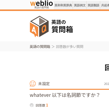
英和和英辞典
英語例文
英語類語
共起
英語の質問箱
英語の質問箱
回答数が多い質問
未設定
202
whatever 以下は名詞節ですか？
1
回答数