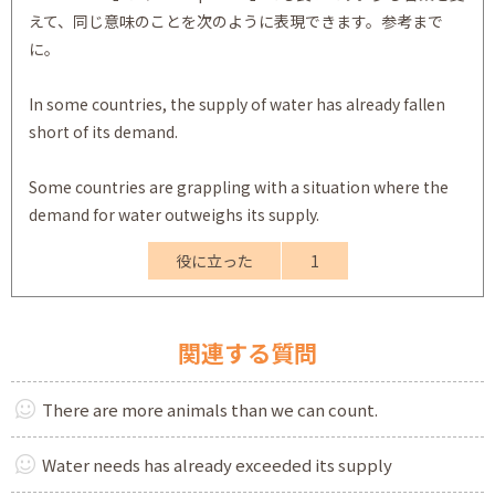
えて、同じ意味のことを次のように表現できます。参考まで
に。
In some countries, the supply of water has already fallen
short of its demand.
Some countries are grappling with a situation where the
demand for water outweighs its supply.
役に立った
1
関連する質問
There are more animals than we can count.
Water needs has already exceeded its supply