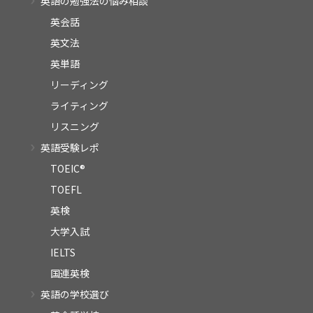
英語の勉強法の悩み相談
英会話
英文法
英単語
リーディング
ライティング
リスニング
英語受験レポ
TOEIC®
TOEFL
英検
大学入試
IELTS
国連英検
英語の学校選び