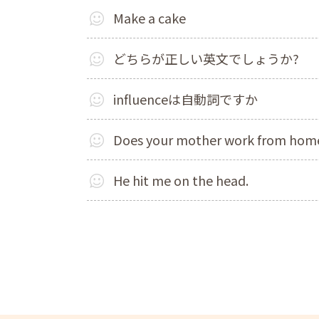
Make a cake
どちらが正しい英文でしょうか?
influenceは自動詞ですか
Does your mother work from ho
He hit me on the head.