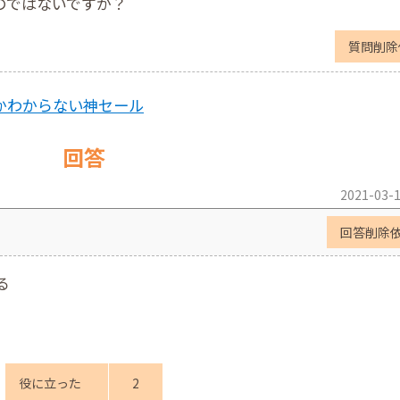
なるのではないですか？
質問削除
わるかわからない神セール
回答
2021-03-1
回答削除
る
役に立った
2