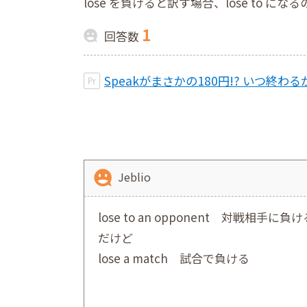
lose を負けると訳す場合、lose to に
1
回答数
Speakがまさかの180円!? いつ終
Jeblio
lose to an opponent 対戦相手に負け
だけど
lose a match 試合で負ける