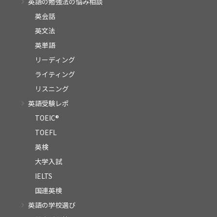
英語の勉強法の悩み相談
英会話
英文法
英単語
リーディング
ライティング
リスニング
英語受験レポ
TOEIC®
TOEFL
英検
大学入試
IELTS
国連英検
英語の学校選び