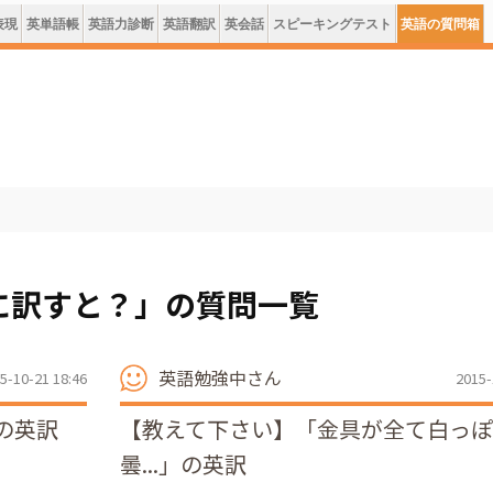
表現
英単語帳
英語力診断
英語翻訳
英会話
スピーキングテスト
英語の質問箱
に訳すと？」の質問一覧
英語勉強中さん
5-10-21 18:46
2015-
の英訳
【教えて下さい】「金具が全て白っ
曇...」の英訳