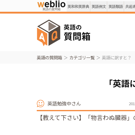
英和和英辞典
英語例文
英語類語
共起
英語の質問箱
英語の質問箱
カテゴリ一覧
英語に訳すと？
「英語
英語勉強中さん
201
【教えて下さい】「物言わぬ臓器」