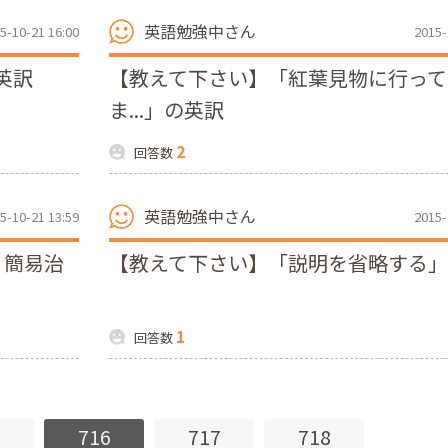
英語勉強中さん
5-10-21 16:00
2015-
英訳
【教えて下さい】「紅葉見物に行って
ま...」の英訳
2
回答数
英語勉強中さん
5-10-21 13:59
2015-
り簡易治
【教えて下さい】「説明を省略する
1
回答数
5
716
717
718