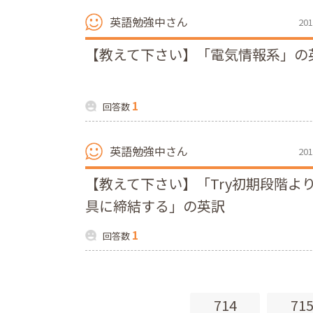
英語勉強中さん
201
【教えて下さい】「電気情報系」の
1
回答数
英語勉強中さん
201
【教えて下さい】「Try初期段階よ
具に締結する」の英訳
1
回答数
714
71